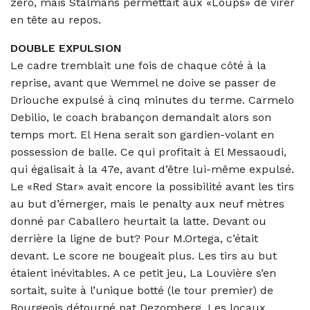
zéro, mais Stalmans permettait aux «Loups» de virer
en tête au repos.
DOUBLE EXPULSION
Le cadre tremblait une fois de chaque côté à la
reprise, avant que Wemmel ne doive se passer de
Driouche expulsé à cinq minutes du terme. Carmelo
Debilio, le coach brabançon demandait alors son
temps mort. El Hena serait son gardien-volant en
possession de balle. Ce qui profitait à El Messaoudi,
qui égalisait à la 47e, avant d’être lui-même expulsé.
Le «Red Star» avait encore la possibilité avant les tirs
au but d’émerger, mais le penalty aux neuf mètres
donné par Caballero heurtait la latte. Devant ou
derrière la ligne de but? Pour M.Ortega, c’était
devant. Le score ne bougeait plus. Les tirs au but
étaient inévitables. A ce petit jeu, La Louvière s’en
sortait, suite à l’unique botté (le tour premier) de
Bourgeois détourné pat Dezomberg. Les locaux