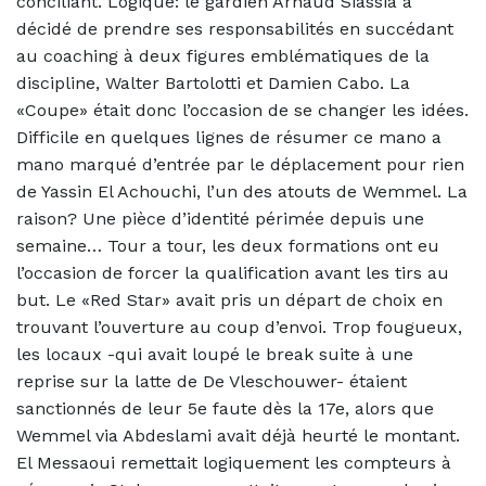
conciliant. Logique: le gardien Arnaud Siassia a
décidé de prendre ses responsabilités en succédant
au coaching à deux figures emblématiques de la
discipline, Walter Bartolotti et Damien Cabo. La
«Coupe» était donc l’occasion de se changer les idées.
Difficile en quelques lignes de résumer ce mano a
mano marqué d’entrée par le déplacement pour rien
de Yassin El Achouchi, l’un des atouts de Wemmel. La
raison? Une pièce d’identité périmée depuis une
semaine… Tour a tour, les deux formations ont eu
l’occasion de forcer la qualification avant les tirs au
but. Le «Red Star» avait pris un départ de choix en
trouvant l’ouverture au coup d’envoi. Trop fougueux,
les locaux -qui avait loupé le break suite à une
reprise sur la latte de De Vleschouwer- étaient
sanctionnés de leur 5e faute dès la 17e, alors que
Wemmel via Abdeslami avait déjà heurté le montant.
El Messaoui remettait logiquement les compteurs à