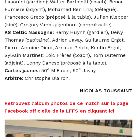
Laaouini (gardien); Walter Bartolotti (coach), Benoît
Fumière (adjoint), Mohamed Ben Lhaj (délégué),
Francesco Greco (préposé à la table), Julien Klepper
(kiné), Grégory Vanbuggenhout (commissaire).
KS Celtic Nassogne:
Rémy Huynh (gardien), Deivy
Thomas (capitaine), Adrien Javay, Guillaume Ergot,
Pierre-Antoine Diouf, Arnaud Petrix, Kentin Ergot,
Sylvain Martinet; Loïc Frères (coach), Tom Duterme
(adjoint), Lenny Danese (préposé à la table).
e
e
Cartes jaunes:
50
M’Rabet, 50
Javay.
Arbitre:
Christophe Blairon.
NICOLAS TOUSSAINT
Retrouvez l’album photos de ce match sur la page
Facebook officielle de la LFFS en cliquant ici