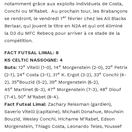
notamment grâce aux exploits individuels de Costa,
Conchi ou M’Rabet. Au prochain tour, les Brabançons
er
se rendront, le vendredi 1
février chez les All Blacks
Berlaar, qui jouent le titre en N2A et qui ont éliminé
la D3 du MFC Rebecq pour arriver à ce stade de la
compétition.
FACT FUTSAL LIMAL: 8
KS CELTIC NASSOGNE: 4
e
e
e
Buts:
12
Vitelli (1-0), 14
Morgenstein (2-0), 22
Petrix
e
e
e
(2-1), 24
Costa (3-1), 31
K. Ergot (3-2), 33
Conchi (4-
e
e
2), 35
Bouzid (5-2), 39
Morgenstein (6-2),
e
e
e
45
Martinet (6-3), 47
Morgenstein (7-3), 48
Diouf
e
(7-4), 50
M’Rabet (8-4).
Fact Futsal Limal:
Zachary Reissman (gardien),
Saverio Vitelli (capitaine), Michaël Donahue, Mouhsin
Bouzid, Wesley Conchi, Hichame M’Rabet, Edson
Morgenstein, Thiago Costa, Leonardo Teles, Youssef