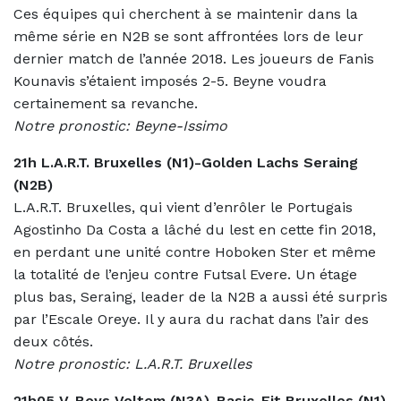
Ces équipes qui cherchent à se maintenir dans la
même série en N2B se sont affrontées lors de leur
dernier match de l’année 2018. Les joueurs de Fanis
Kounavis s’étaient imposés 2-5. Beyne voudra
certainement sa revanche.
Notre pronostic: Beyne-Issimo
21h L.A.R.T. Bruxelles (N1)-Golden Lachs Seraing
(N2B)
L.A.R.T. Bruxelles, qui vient d’enrôler le Portugais
Agostinho Da Costa a lâché du lest en cette fin 2018,
en perdant une unité contre Hoboken Ster et même
la totalité de l’enjeu contre Futsal Evere. Un étage
plus bas, Seraing, leader de la N2B a aussi été surpris
par l’Escale Oreye. Il y aura du rachat dans l’air des
deux côtés.
Notre pronostic: L.A.R.T. Bruxelles
21h05 V-Boys Veltem (N3A)-Basic-Fit Bruxelles (N1)