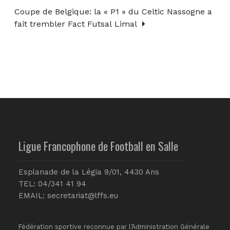
Coupe de Belgique: la « P1 » du Celtic Nassogne a
fait trembler Fact Futsal Limal
Ligue Francophone de Football en Salle
Esplanade de la Légia 9/01, 4430 Ans
TEL: 04/341 41 94
EMAIL:
secretariat@lffs.eu
Fédération sportive reconnue par l’Administration Générale