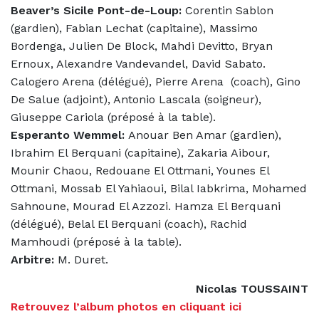
Beaver’s Sicile Pont-de-Loup:
Corentin Sablon
(gardien), Fabian Lechat (capitaine), Massimo
Bordenga, Julien De Block, Mahdi Devitto, Bryan
Ernoux, Alexandre Vandevandel, David Sabato.
Calogero Arena (délégué), Pierre Arena
(coach), Gino
De Salue (adjoint), Antonio Lascala (soigneur),
Giuseppe Cariola (préposé à la table).
Esperanto Wemmel:
Anouar Ben Amar (gardien),
Ibrahim El Berquani (capitaine), Zakaria Aibour,
Mounir Chaou, Redouane El Ottmani, Younes El
Ottmani, Mossab El Yahiaoui, Bilal Iabkrima, Mohamed
Sahnoune, Mourad El Azzozi. Hamza El Berquani
(délégué), Belal El Berquani (coach), Rachid
Mamhoudi (préposé à la table).
Arbitre:
M. Duret.
Nicolas TOUSSAINT
Retrouvez l’album photos en cliquant ici