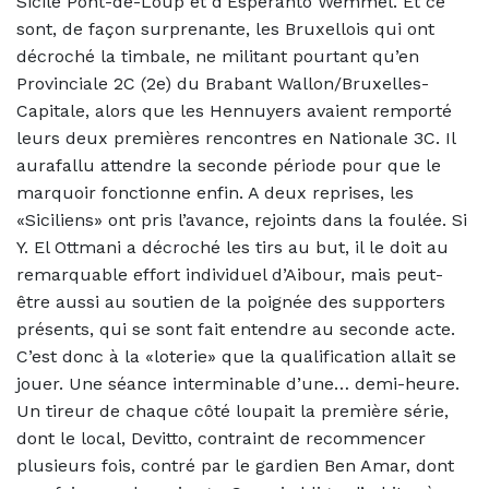
Sicile Pont-de-Loup et d’Esperanto Wemmel. Et ce
sont, de façon surprenante, les Bruxellois qui ont
décroché la timbale, ne militant pourtant qu’en
Provinciale 2C (2e) du Brabant Wallon/Bruxelles-
Capitale, alors que les Hennuyers avaient remporté
leurs deux premières rencontres en Nationale 3C.
Il
aurafallu attendre la seconde période pour que le
marquoir fonctionne enfin. A deux reprises, les
«Siciliens» ont pris l’avance, rejoints dans la foulée. Si
Y. El Ottmani a décroché les tirs au but, il le doit au
remarquable effort individuel d’Aibour, mais peut-
être aussi au soutien de la poignée des supporters
présents, qui se sont fait entendre au seconde acte.
C’est donc à la «loterie» que la qualification allait se
jouer. Une séance interminable d’une… demi-heure.
Un tireur de chaque côté loupait la première série,
dont le local, Devitto, contraint de recommencer
plusieurs fois, contré par le gardien Ben Amar, dont