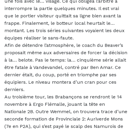
une fois avec le… visage. Ce qui obligea l’arbitre à
interrompre la partie quelques minutes. Il est vrai
que le portier visiteur quittait sa ligne bien avant la
frappe. Finalement, le botteur local heurtait le…
montant. Les trois séries suivantes voyaient les deux
équipes réaliser le sans-faute.
Afin de détendre l’atmosphère, le coach du Beaver’s
proposait même aux adversaires de forcer la décision
à la… belote. Pas le temps: la… cinquième série allait
être fatale à Vandevandel, contré par Ben Amar. Ce
dernier était, du coup, porté en triomphe par ses
équipiers. Le niveau montera d’un cran pour ces
derniers.
Au troisième tour, les Brabançons se rendront le 14
novembre à Ergo Flémalle, jouant la tête en
Nationale 2B. Outre Wemmel, on trouvera trace d’une
seconde formation de Provinciale 2: Auriverde Mons
(7e en P2A), qui s’est payé le scalp des Namurois de