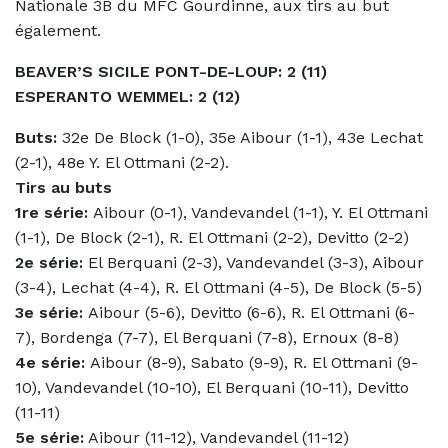
Nationale 3B du MFC Gourdinne, aux tirs au but
également.
BEAVER’S SICILE PONT-DE-LOUP: 2 (11)
ESPERANTO WEMMEL: 2 (12)
Buts:
32e De Block (1-0), 35e Aibour (1-1), 43e Lechat
(2-1), 48e Y. El Ottmani (2-2).
Tirs au buts
1re série:
Aibour (0-1), Vandevandel (1-1), Y. El Ottmani
(1-1), De Block (2-1), R. El Ottmani (2-2), Devitto (2-2)
2e série:
El Berquani (2-3), Vandevandel (3-3), Aibour
(3-4), Lechat (4-4), R. El Ottmani (4-5), De Block (5-5)
3e série:
Aibour (5-6), Devitto (6-6), R. El Ottmani (6-
7), Bordenga (7-7), El Berquani (7-8), Ernoux (8-8)
4e série:
Aibour (8-9), Sabato (9-9), R. El Ottmani (9-
10), Vandevandel (10-10), El Berquani (10-11), Devitto
(11-11)
5e série:
Aibour (11-12), Vandevandel (11-12)