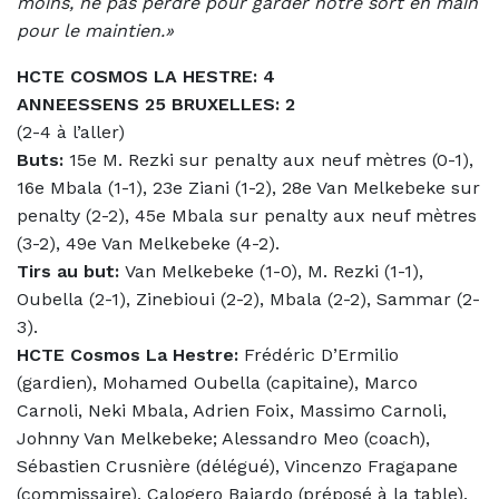
moins, ne pas perdre pour garder notre sort en main
pour le maintien.»
HCTE COSMOS LA HESTRE: 4
ANNEESSENS 25 BRUXELLES: 2
(2-4 à l’aller)
Buts:
15e M. Rezki sur penalty aux neuf mètres (0-1),
16e Mbala (1-1), 23e Ziani (1-2), 28e Van Melkebeke sur
penalty (2-2), 45e Mbala sur penalty aux neuf mètres
(3-2), 49e Van Melkebeke (4-2).
Tirs au but:
Van Melkebeke (1-0), M. Rezki (1-1),
Oubella (2-1), Zinebioui (2-2), Mbala (2-2), Sammar (2-
3).
HCTE Cosmos La Hestre:
Frédéric D’Ermilio
(gardien), Mohamed Oubella (capitaine), Marco
Carnoli, Neki Mbala, Adrien Foix, Massimo Carnoli,
Johnny Van Melkebeke; Alessandro Meo (coach),
Sébastien Crusnière (délégué), Vincenzo Fragapane
(commissaire), Calogero Baiardo (préposé à la table).