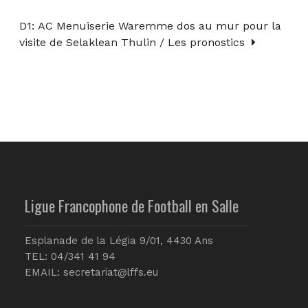
D1: AC Menuiserie Waremme dos au mur pour la
visite de Selaklean Thulin / Les pronostics
Ligue Francophone de Football en Salle
Esplanade de la Légia 9/01, 4430 Ans
TEL: 04/341 41 94
EMAIL:
secretariat@lffs.eu