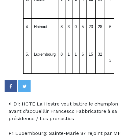
4.
Hainaut
8
3
0
5
20
28
6
5.
Luxembourg
8
1
1
6
15
32
3
D1: HCTE La Hestre veut battre le champion
avant d’accueillir Francesco Fabbricatore à sa
présidence / Les pronostics
P1 Luxembourg: Sainte-Marie 87 rejoint par MF