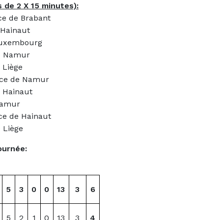
de 2 X 15 minutes):
ce de Brabant
 Hainaut
 Luxembourg
de Namur
 Liège
nce de Namur
e Hainaut
Namur
ce de Hainaut
 Liège
ournée:
5
3
0
0
13
3
6
5
2
1
0
13
3
4