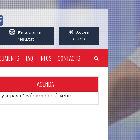
Accès
Encoder un
clubs
résultat
CUMENTS
FAQ
INFOS
CONTACTS
AGENDA
n'y a pas d'événements à venir.