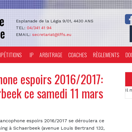
Esplanade de la Légia 9/01, 4430 ANS
TEL:
04/341 41 94
EMAIL:
secretariat@lffs.eu
PÉTITIONS
IP
ARBITRAGE
COACHES
RÈGLEMENTS
DO
hone espoirs 2016/2017:
erbeek ce samedi 11 mars
Il 
ancophone espoirs 2016/2017 se déroulera ce
sing à Schaerbeek (
avenue Louis Bertrand 132,