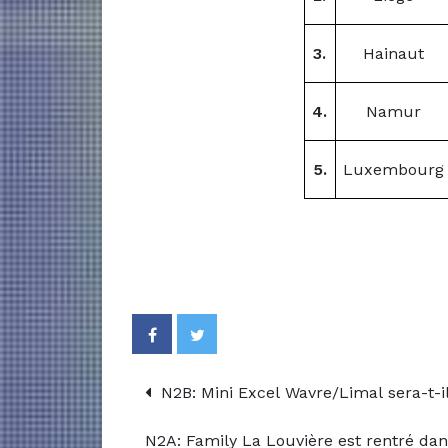
3.
Hainaut
4.
Namur
5.
Luxembourg
N2B: Mini Excel Wavre/Limal sera-t-il
N2A: Family La Louvière est rentré dans