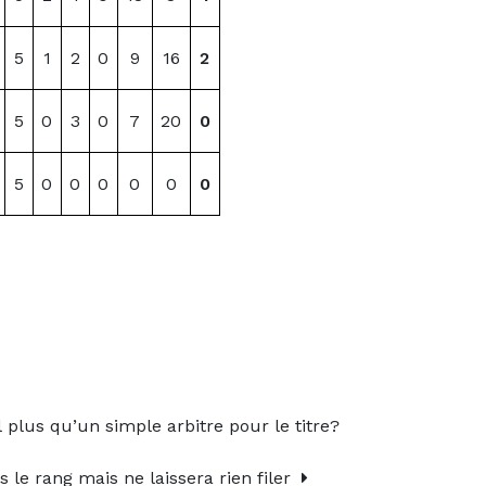
5
1
2
0
9
16
2
5
0
3
0
7
20
0
5
0
0
0
0
0
0
 plus qu’un simple arbitre pour le titre?
 le rang mais ne laissera rien filer