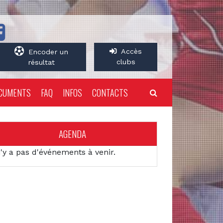
Accès
Encoder un
clubs
résultat
CUMENTS
FAQ
INFOS
CONTACTS
AGENDA
n'y a pas d'événements à venir.