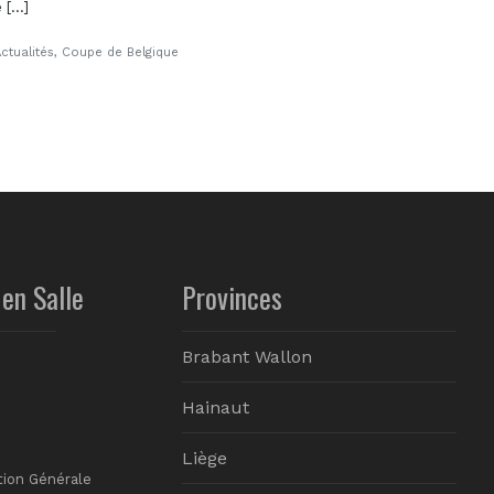
...]
ctualités
,
Coupe de Belgique
en Salle
Provinces
Brabant Wallon
Hainaut
Liège
tion Générale