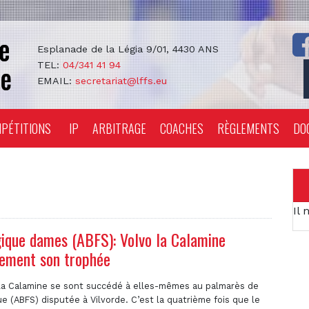
Esplanade de la Légia 9/01, 4430 ANS
TEL:
04/341 41 94
EMAIL:
secretariat@lffs.eu
PÉTITIONS
IP
ARBITRAGE
COACHES
RÈGLEMENTS
DO
Il 
ique dames (ABFS): Volvo la Calamine
lement son trophée
o la Calamine se sont succédé à elles-mêmes au palmarès de
e (ABFS) disputée à Vilvorde. C’est la quatrième fois que le