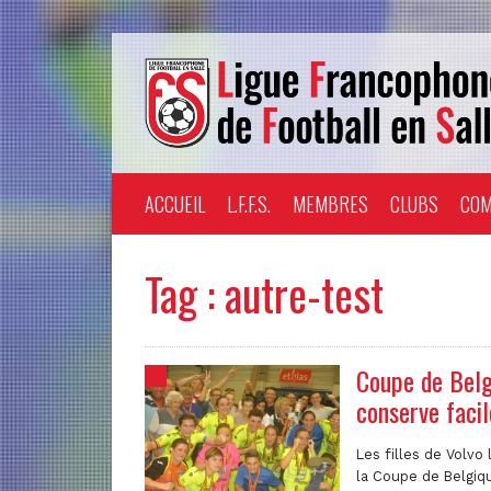
ACCUEIL
L.F.F.S.
MEMBRES
CLUBS
COM
Tag : autre-test
Coupe de Belg
conserve faci
Les filles de Volv
la Coupe de Belgiqu