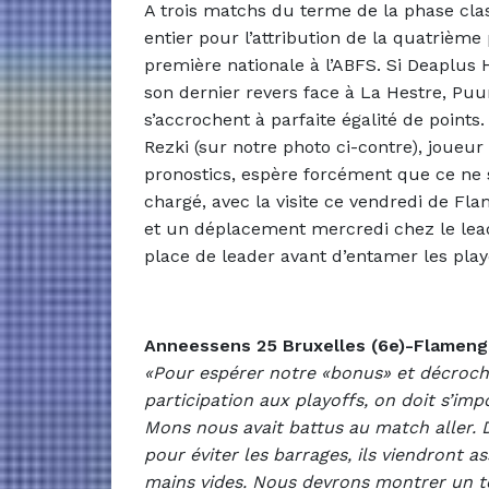
A trois matchs du terme de la phase cl
entier pour l’attribution de la quatrièm
première nationale à l’ABFS. Si Deaplus H
son dernier revers face à La Hestre, P
s’accrochent à parfaite égalité de point
Rezki (sur notre photo ci-contre), joueur
pronostics, espère forcément que ce ne 
chargé, avec la visite ce vendredi de Fla
et un déplacement mercredi chez le lea
place de leader avant d’entamer les play
Anneessens 25 Bruxelles (6e)-Flameng
«Pour espérer notre «bonus» et décroch
participation aux playoffs, on doit s’imp
Mons nous avait battus au match aller. D
pour éviter les barrages, ils viendront 
mains vides. Nous devrons montrer un tou