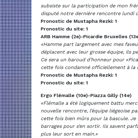
subsiste sur la participation de mon frère
disputé notre dernière rencontre lundi c
Pronostic de Mustapha Rezki: 1
Pronostic du site: 1
ARB Hamme (2e)-Picardie Bruxelles (13e
«Hamme part largement avec mes faveurs.
déplacent avec leur grosse équipe, ils p
Ce sera un baroud d’honneur pour «Picard
cette fois condamné officiellement à la 
Pronostic de Mustapha Rezki: 1
Pronostic du site: 1
Ergo Flémalle (10e)-Piazza Gilly (14e)
«Flémalle a été logiquement battu mercr
nouvelle rencontre, l’équipe liégeoise pa
cette fois bien mûrs pour la bascule. Je 
barrages pour s’en sortir. Ils savent pa
plus leur sort en main.»