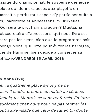
assique du championnat, le suspense demeure
e place qui donnera accès aux playoffs en
asselt a perdu tout espoir d’y participer suite à
uurs, Waremme et Anneessens 25 Bruxelles
s. Qui sera le prochain à craquer? Mustapha
 et secrétaire d’Anneessens, qui nous livre ses
sera pas les siens, bien que le programme soit
mengo Mons, qui lutte pour éviter les barrages,
der de Hamme, bien décidé à conserver sa
offs.
>>>VENDREDI 15 AVRIL 2016
o Mons (12e)
er la quatrième place synonyme de
oser. Il faudra prendre ce match au sérieux.
epuis, les Montois se sont renforcés. En lutte
assurément chez nous pour ne pas rentrer les
t autre visage que celui de l’aller. Un doute