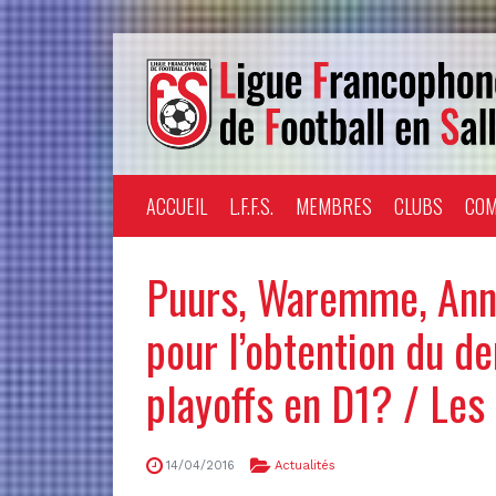
ACCUEIL
L.F.F.S.
MEMBRES
CLUBS
COM
Puurs, Waremme, Anne
pour l’obtention du de
playoffs en D1? / Les
14/04/2016
Actualités