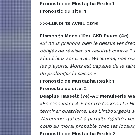
Pronostic de Mustapha Rezki: 1
Pronostic du site: 1
>>>LUNDI 18 AVRIL 2016
Flamengo Mons (12e)-CKB Puurs (4e)
«Si nous prenons bien le dessus vendredi
obligés de réaliser un résultat contre Pu
Flandriens sont, avec Waremme, nos riva
les playoffs. Mons est capable de le faire.
de prolonger la saison.»
Pronostic de Mustapha Rezki: 1
Pronostic du site: 2
Deaplus Hasselt (7e)-AC Menuiserie W
«En s’inclinant 4-5 contre Cosmos La He
terminer quatrième. Les Limbourgeois se
Waremme, qui est à parfaite égalité avec
coup au moral probable chez les locaux,
Pronostic de Mustapha Rezki: 2