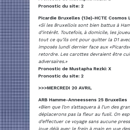
Pronostic du site: 2
Picardie Bruxelles (13e)-HCTE Cosmos 
«Si les Bruxellois sont bien battus à H
d’intérêt. Toutefois, à domicile, les j
tout ce qu’ils ont pour quitter la D1 a
imposés lundi dernier face aux «Picards
retordre. Les carottes devraient être cui
adversaires.»
Pronostic de Mustapha Rezki: X
Pronostic du site: 2
>>>MERCREDI 20 AVRIL
ARB Hamme-Anneessens 25 Bruxelles
«Bien que l’on s’attaquera à l’un des gra
déplacerons pas la fleur au fusil. On es
d’effectuer ce voyage sans aucune press
joue déjà avec le frein à main en vue de