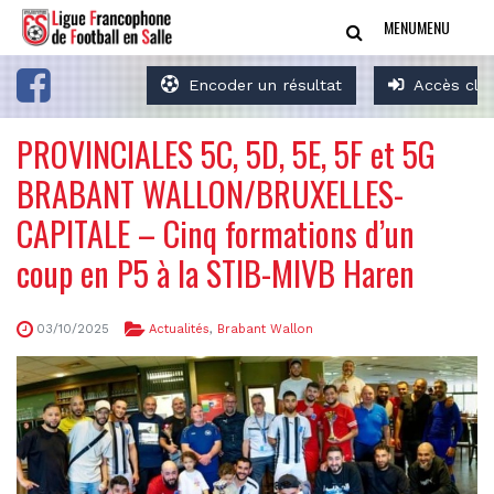
MENU
MENU
Encoder un résultat
Accès clu
PROVINCIALES 5C, 5D, 5E, 5F et 5G
BRABANT WALLON/BRUXELLES-
CAPITALE – Cinq formations d’un
coup en P5 à la STIB-MIVB Haren
03/10/2025
Actualités
,
Brabant Wallon