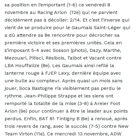
sa position en l’emportant (1-6) ce vendredi 8
novembre au Racing Arlon (12e) qui ne parvient
décidément pas à décoller: 2/14. Et c’est l’inverse qui
vient de se produire pour le Gaumais Saint-Léger qui
a dû attendre sa 8e rencontre pour décrocher sa
première victoire et ses premières unités. Cela en
s’imposant 5-4 avec Sosson (photo), Dazy, Marthe,
Mezouari, Pitisci, Résibois, Talbot et Vacant contre
LBA Houffalize (8e). Les Gaumais ainsi refilé la
lanterne rouge à FJEP Lexy, dernière équipe avec
une bulle au compteur. Après quasi un mois sans
jouer, Soca Bastogne n’a visiblement pas perdu le
rythme. Jean-Philippe Strappe et les siens ont
remporté la totalité de la mise (3-8) à Areler Foot
Arlon (9e) pour continuer à être le leader aux points
perdus. Enfin, BAT 81 Tintigny B (6e) a renoué, après
trois revers de rang, avec le succès (7-5) contre New
Team Virton (11e). Ce mercredi 13 novembre, ADW