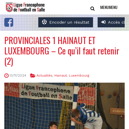
MENU
MENU
Encoder un résultat
Accès clu
PROVINCIALES 1 HAINAUT ET
LUXEMBOURG – Ce qu’il faut retenir
(2)
13/11/2024
Actualités
,
Hainaut
,
Luxembourg