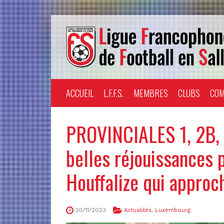
ACCUEIL
L.F.F.S.
MEMBRES
CLUBS
COM
PROVINCIALES 1, 2B
belles réjouissances 
Houffalize qui approc
30/11/2023
Actualités
,
Luxembourg