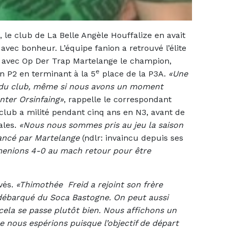
le club de La Belle Angèle Houffalize en avait
avec bonheur. L’équipe fanion a retrouvé l’élite
el avec Op Der Trap Martelange le champion,
e
n P2 en terminant à la 5
place de la P3A.
«Une
s du club, même si nous avons un moment
Inter Orsinfaing»
, rappelle le correspondant
 club a milité pendant cinq ans en N3, avant de
ales.
«Nous nous sommes pris au jeu la saison
vancé par Martelange
(ndlr: invaincu depuis ses
enions 4-0 au mach retour pour être
ivés.
«Thimothée Freid a rejoint son frère
 débarqué du Soca Bastogne. On peut aussi
cela se passe plutôt bien. Nous affichons un
ue nous espérions puisque l’objectif de départ