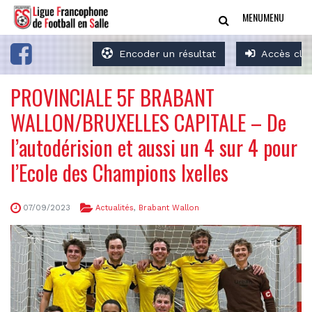
MENU
MENU
Encoder un résultat
Accès clu
PROVINCIALE 5F BRABANT
WALLON/BRUXELLES CAPITALE – De
l’autodérision et aussi un 4 sur 4 pour
l’Ecole des Champions Ixelles
07/09/2023
Actualités
,
Brabant Wallon