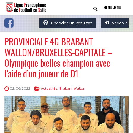
MENU
MENU
Encoder un résultat
Accès clu
PROVINCIALE 4G BRABANT
WALLON/BRUXELLES-CAPITALE –
Olympique Ixelles champion avec
l’aide d’un joueur de D1
02/06/2022
Actualités
,
Brabant Wallon