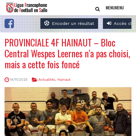
MENU
MENU
Encoder un résultat
Accès clu
PROVINCIALE 4F HAINAUT – Bloc
Central Wespes Leernes n’a pas choisi,
mais a cette fois foncé
14/11/2025
Actualités
,
Hainaut