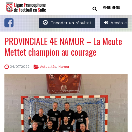
MENU
MENU
Encoder un résultat
Accès clu
PROVINCIALE 4E NAMUR – La Meute
Mettet champion au courage
04/07/2022
Actualités
,
Namur