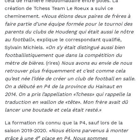
cela de manière hebdomadaire entre potes. La
création de Tchess Team Le Roeux a suivi ce
cheminement.
«Nous étions deux paires de frères à
faire partie d’une équipe formée pour le tournoi des
parents du clubs de Houdeng qui était aussi le nôtre
au football»
, explique le correspondant qualifié,
Sylvain Michiels.
«On s’y était distingué aussi bien
footballistiquement que dans la compétition du
mètre de bières.
(rires)
Nous avons eu envie de nous
retrouver plus fréquemment et c’est comme cela
qu’est née l’idée de créer un club de football en salle.
On a débuté en P4 de la province du Hainaut en
2014. On a pris l’appellation «Tchess» qui rappelle la
traduction en wallon de «tête». Mon frère avait dû
lancer une boutade et cela était resté.»
La formation n’a connu que la P4, sauf lors de la
saison 2019-2020.
«Nous étions parvenus à monter
e
grâce à une 4
place en P4. Nous sommes