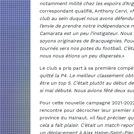
notamment milité chez les espoirs d’Arge
correspondant qualifié, Anthony Cervi.
«
club au sein duquel nous avons défendu 
l’envie de prendre notre indépendance nou
Camarata est un peu l’instigateur. Nous 
soyons originaires de Bracquegnies. Pou
tournés vers nos potes du football. C’éta
nous nous étions un peu dispersés.»
Le club a pris part à sa première compét
quitté la P4. Le meilleur classement ob
être un top 5. C’était plutôt au début de
si mal débuté. Nous avions fêté deux suc
Pour cette nouvelle campagne 2021-2022,
rencontre pour décrocher leur premier 
province du Hainaut.
«Il faut préciser q
cela a fait plaisir. C’était un match rep
un déplacement à Ajax Haine-Saint-Pierr