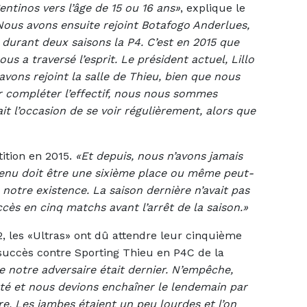
ntinos vers l’âge de 15 ou 16 ans»
, explique le
Nous avons ensuite rejoint Botafogo Anderlues,
durant deux saisons la P4. C’est en 2015 que
s a traversé l’esprit. Le président actuel, Lillo
avons rejoint la salle de Thieu, bien que nous
r compléter l’effectif, nous nous sommes
it l’occasion de se voir régulièrement, alors que
ition en 2015.
«Et depuis, nous n’avons jamais
tenu doit être une sixième place ou même peut-
 notre existence. La saison dernière n’avait pas
cès en cinq matchs avant l’arrêt de la saison.»
 les «Ultras» ont dû attendre leur cinquième
succès contre Sporting Thieu en P4C de la
ue notre adversaire était dernier. N’empêche,
orté et nous devions enchaîner le lendemain par
e. Les jambes étaient un peu lourdes et l’on