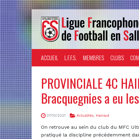
ACCUEIL
L.F.F.S.
MEMBRES
CLUBS
COM
PROVINCIALE 4C HAI
Bracquegnies a eu le
07/10/2021
Actualités
,
Hainaut
On retrouve au sein du club du MFC Ult
pratiqué la discipline précédemment da