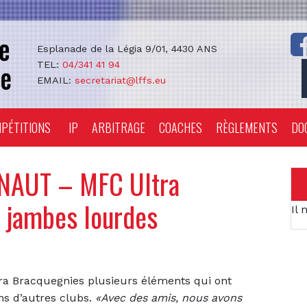
Esplanade de la Légia 9/01, 4430 ANS
TEL:
04/341 41 94
EMAIL:
secretariat@lffs.eu
PÉTITIONS
IP
ARBITRAGE
COACHES
RÈGLEMENTS
DO
NAUT – MFC Ultra
s jambes lourdes
Il 
ra Bracquegnies plusieurs éléments qui ont
ns d’autres clubs.
«Avec des amis, nous avons