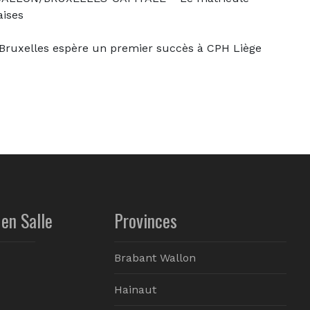
aises
ruxelles espère un premier succès à CPH Liège
en Salle
Provinces
Brabant Wallon
Hainaut