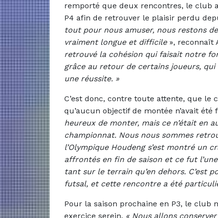
remporté que deux rencontres, le club a
P4 afin de retrouver le plaisir perdu de
tout pour nous amuser, nous restons des
vraiment longue et difficile
», reconnaît
retrouvé la cohésion qui faisait notre 
grâce au retour de certains joueurs, qui
une réussite. »
C’est donc, contre toute attente, que le
qu’aucun objectif de montée n’avait été 
heureux de monter, mais ce n’était en a
championnat. Nous nous sommes retrouvé
l’Olympique Houdeng s’est montré un cra
affrontés en fin de saison et ce fut l’u
tant sur le terrain qu’en dehors. C’est 
futsal, et cette rencontre a été particul
Pour la saison prochaine en P3, le club mi
exercice serein.
« Nous allons conserver