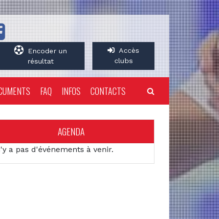
Accès
Encoder un
clubs
résultat
CUMENTS
FAQ
INFOS
CONTACTS
AGENDA
n'y a pas d'événements à venir.