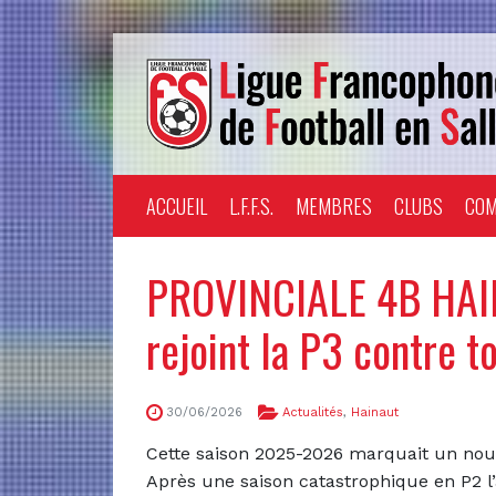
ACCUEIL
L.F.F.S.
MEMBRES
CLUBS
COM
PROVINCIALE 4B HAI
rejoint la P3 contre t
30/06/2026
Actualités
,
Hainaut
Cette saison 2025-2026 marquait un nou
Après une saison catastrophique en P2 l’a