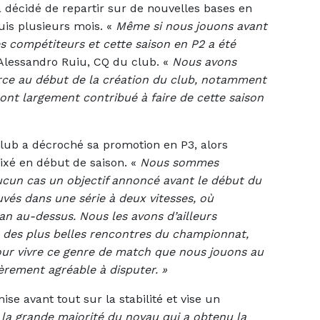
 décidé de repartir sur de nouvelles bases en
puis plusieurs mois. «
Même si nous jouons avant
 compétiteurs et cette saison en P2 a été
 Alessandro Ruiu, CQ du club. «
Nous avons
force au début de la création du club, notamment
 ont largement contribué à faire de cette saison
 club a décroché sa promotion en P3, alors
fixé en début de saison. «
Nous sommes
ucun cas un objectif annoncé avant le début du
s dans une série à deux vitesses, où
n au-dessus. Nous les avons d’ailleurs
ne des plus belles rencontres du championnat,
pour vivre ce genre de match que nous jouons au
ièrement agréable à disputer. »
se avant tout sur la stabilité et vise un
 la grande majorité du noyau qui a obtenu la