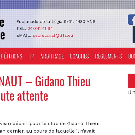
Esplanade de la Légia 9/01, 4430 ANS
TEL:
04/341 41 94
EMAIL:
secretariat@lffs.eu
PÉTITIONS
IP
ARBITRAGE
COACHES
RÈGLEMENTS
DO
NAUT – Gidano Thieu
oute attente
Il 
veau départ pour le club de Gidano Thieu.
n dernier, au cours de laquelle il n’avait