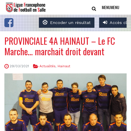
MENU
MENU
Encoder un résultat
Accès clu
PROVINCIALE 4A HAINAUT – Le FC
Marche… marchait droit devant
29/03/2021
Actualités
,
Hainaut