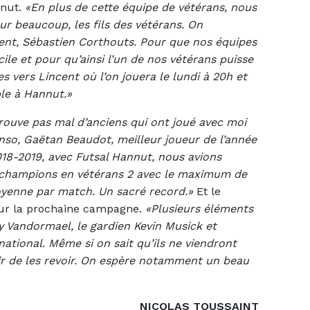
nnut.
«En plus de cette équipe de vétérans, nous
ur beaucoup, les fils des vétérans. On
dent, Sébastien Corthouts. Pour que nos équipes
cile et pour qu’ainsi l’un de nos vétérans puisse
 vers Lincent où l’on jouera le lundi à 20h et
ble à Hannut.»
rouve pas mal d’anciens qui ont joué avec moi
so, Gaëtan Beaudot, meilleur joueur de l’année
018-2019, avec Futsal Hannut, nous avions
t champions en vétérans 2 avec le maximum de
moyenne par match. Un sacré record.»
Et le
our la prochaine campagne.
«Plusieurs éléments
 Vandormael, le gardien Kevin Musick et
national. Même si on sait qu’ils ne viendront
isir de les revoir. On espère notamment un beau
NICOLAS TOUSSAINT