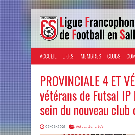
ACCUEIL
L.F.F.S.
MEMBRES
CLUBS
COM
PROVINCIALE 4 ET VÉ
vétérans de Futsal IP
sein du nouveau club 
03/06/2021
Actualités
,
Liège