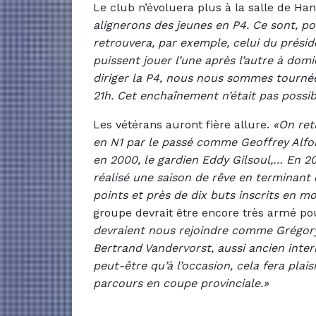
Le club n’évoluera plus à la salle de Ha
alignerons des jeunes en P4. Ce sont, po
retrouvera, par exemple, celui du prési
puissent jouer l’une après l’autre à domi
diriger la P4, nous nous sommes tournées
21h. Cet enchaînement n’était pas possi
Les vétérans auront fière allure.
«On ret
en N1 par le passé comme Geoffrey Alfon
en 2000, le gardien Eddy Gilsoul,… En 2
réalisé une saison de rêve en terminan
points et près de dix buts inscrits en 
groupe devrait être encore très armé p
devraient nous rejoindre comme Grégory
Bertrand Vandervorst, aussi ancien inter
peut-être qu’à l’occasion, cela fera pla
parcours en coupe provinciale.»