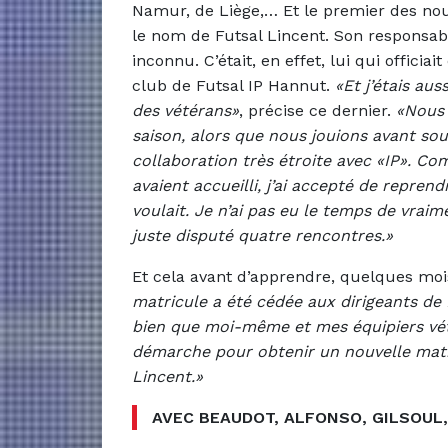
Namur, de Liège,… Et le premier des nou
le nom de Futsal Lincent. Son responsab
inconnu. C’était, en effet, lui qui offici
club de Futsal IP Hannut.
«Et j’étais au
des vétérans»
, précise ce dernier.
«Nous 
saison, alors que nous jouions avant sou
collaboration très étroite avec «IP». C
avaient accueilli, j’ai accepté de repren
voulait. Je n’ai pas eu le temps de vraim
juste disputé quatre rencontres.»
Et cela avant d’apprendre, quelques mois 
matricule a été cédée aux dirigeants de 
bien que moi-même et mes équipiers vét
démarche pour obtenir un nouvelle matric
Lincent.»
AVEC BEAUDOT, ALFONSO, GILSOUL