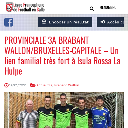
MENU
MENU
Encoder un résultat
Accès clu
PROVINCIALE 3A BRABANT
WALLON/BRUXELLES-CAPITALE – Un
lien familial très fort à Isula Rossa La
Hulpe
14/01/2021
Actualités
,
Brabant Wallon