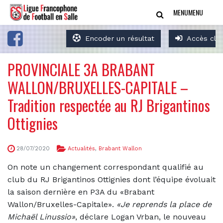
MENU
MENU
Encoder un résultat
Accès clu
PROVINCIALE 3A BRABANT
WALLON/BRUXELLES-CAPITALE –
Tradition respectée au RJ Brigantinos
Ottignies
28/07/2020
Actualités
,
Brabant Wallon
On note un changement correspondant qualifié au
club du RJ Brigantinos Ottignies dont l’équipe évoluait
la saison dernière en P3A du «Brabant
Wallon/Bruxelles-Capitale».
«Je reprends la place de
Michaël Linussio»
, déclare Logan Vrban, le nouveau