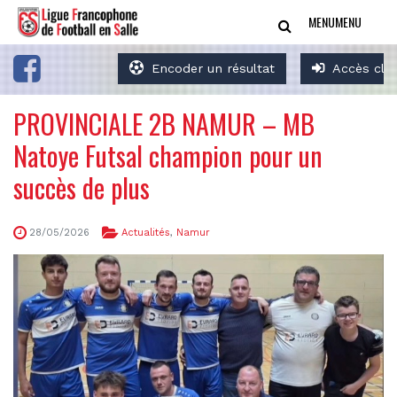
MENU
MENU
Encoder un résultat
Accès clu
PROVINCIALE 2B NAMUR – MB
Natoye Futsal champion pour un
succès de plus
28/05/2026
Actualités
,
Namur