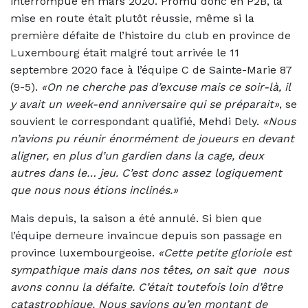
interrompue en mars 2020. Promu donc en P2B, la
mise en route était plutôt réussie, même si la
première défaite de l’histoire du club en province de
Luxembourg était malgré tout arrivée le 11
septembre 2020 face à l’équipe C de Sainte-Marie 87
(9-5).
«On ne cherche pas d’excuse mais ce soir-là, il
y avait un week-end anniversaire qui se préparait»
, se
souvient le correspondant qualifié, Mehdi Dely.
«Nous
n’avions pu réunir énormément de joueurs en devant
aligner, en plus d’un gardien dans la cage, deux
autres dans le… jeu. C’est donc assez logiquement
que nous nous étions inclinés.»
Mais depuis, la saison a été annulé. Si bien que
l’équipe demeure invaincue depuis son passage en
province luxembourgeoise.
«Cette petite gloriole est
sympathique mais dans nos têtes, on sait que nous
avons connu la défaite. C’était toutefois loin d’être
catastrophique. Nous savions qu’en montant de