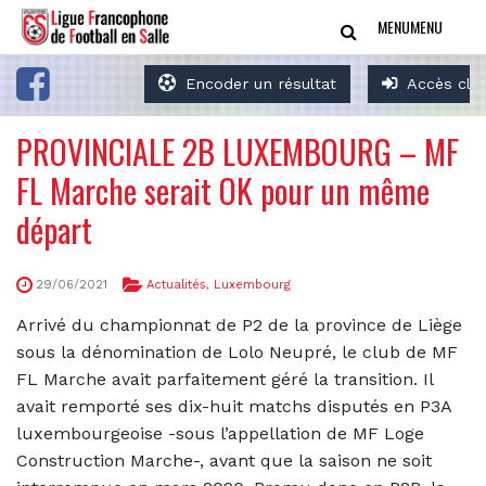
MENU
MENU
Encoder un résultat
Accès clu
PROVINCIALE 2B LUXEMBOURG – MF
FL Marche serait OK pour un même
départ
29/06/2021
Actualités
,
Luxembourg
Arrivé du championnat de P2 de la province de Liège
sous la dénomination de Lolo Neupré, le club de MF
FL Marche avait parfaitement géré la transition. Il
avait remporté ses dix-huit matchs disputés en P3A
luxembourgeoise -sous l’appellation de MF Loge
Construction Marche-, avant que la saison ne soit