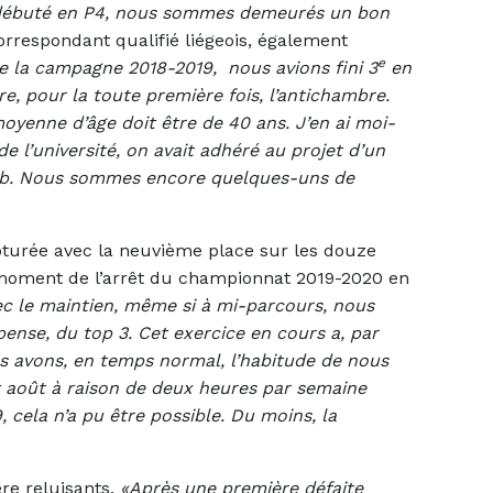
r débuté en P4, nous sommes demeurés un bon
correspondant qualifié liégeois, également
e
 la campagne 2018-2019, nous avions fini 3
en
e, pour la toute première fois, l’antichambre.
oyenne d’âge doit être de 40 ans. J’en ai moi-
e l’université, on avait adhéré au projet d’un
lub. Nous sommes encore quelques-uns de
ôturée avec la neuvième place sur les douze
 moment de l’arrêt du championnat 2019-2020 en
avec le maintien, même si à mi-parcours, nous
ense, du top 3. Cet exercice en cours a, par
s avons, en temps normal, l’habitude de nous
et août à raison de deux heures par semaine
, cela n’a pu être possible. Du moins, la
ère reluisants.
«Après une première défaite