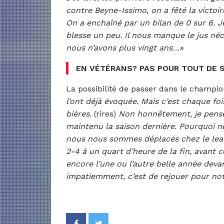
contre Beyne-Issimo, on a fêté la victoir
On a enchaîné par un bilan de 0 sur 6. 
blesse un peu. Il nous manque le jus né
nous n’avons plus vingt ans…»
EN VÉTÉRANS? PAS POUR TOUT DE 
La possibilité de passer dans le champio
l’ont déjà évoquée. Mais c’est chaque fois
bières
. (rires)
Non honnêtement, je pense 
maintenu la saison dernière. Pourquoi ne
nous nous sommes déplacés chez le lea
2-4 à un quart d’heure de la fin, avant 
encore l’une ou l’autre belle année dev
impatiemment, c’est de rejouer pour notr