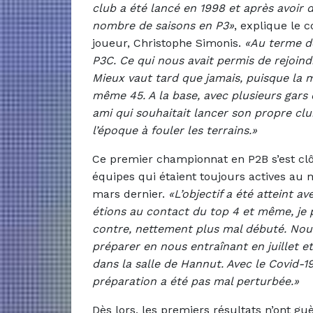
club a été lancé en 1998 et après avoi
nombre de saisons en P3»
, explique le 
joueur, Christophe Simonis.
«Au terme de
P3C. Ce qui nous avait permis de rejoindr
Mieux vaut tard que jamais, puisque la m
même 45. A la base, avec plusieurs gars d
ami qui souhaitait lancer son propre c
l’époque à fouler les terrains.»
Ce premier championnat en P2B s’est cl
équipes qui étaient toujours actives au
mars dernier.
«L’objectif a été atteint 
étions au contact du top 4 et même, je p
contre, nettement plus mal débuté. Nou
préparer en nous entraînant en juillet 
dans la salle de Hannut. Avec le Covid-19
préparation a été pas mal perturbée.»
Dès lors, les premiers résultats n’ont gu