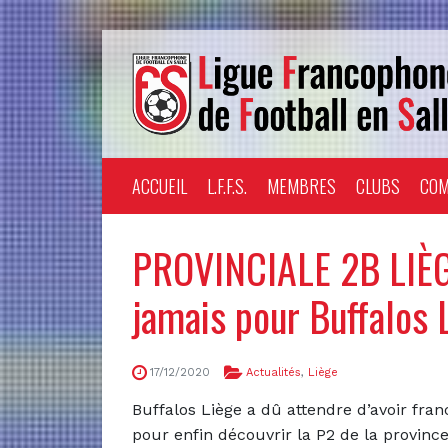
ACCUEIL
L.F.F.S.
MEMBRES
CLUBS
COM
PROVINCIALE 2B LIÈG
jamais pour Buffalos 
17/12/2020
Actualités
,
Liège
Buffalos Liège a dû attendre d’avoir fran
pour enfin découvrir la P2 de la province