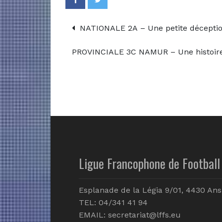
NATIONALE 2A – Une petite décept
PROVINCIALE 3C NAMUR – Une histoire
Ligue Francophone de Football 
Esplanade de la Légia 9/01, 4430 Ans
TEL: 04/341 41 94
EMAIL:
secretariat@lffs.eu