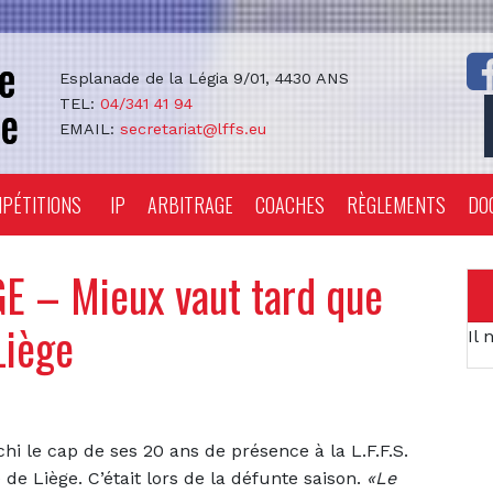
Esplanade de la Légia 9/01, 4430 ANS
TEL:
04/341 41 94
EMAIL:
secretariat@lffs.eu
PÉTITIONS
IP
ARBITRAGE
COACHES
RÈGLEMENTS
DO
E – Mieux vaut tard que
Liège
Il 
chi le cap de ses 20 ans de présence à la L.F.F.S.
 de Liège. C’était lors de la défunte saison.
«Le