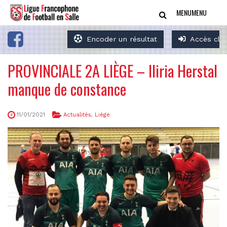
MENU
MENU
Encoder un résultat
Accès clu
PROVINCIALE 2A LIÈGE – Iliria Herstal
manque de constance
11/01/2021
Actualités
,
Liège