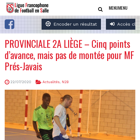
MENU
MENU
Encoder un résultat
Accès clu
PROVINCIALE 2A LIÈGE – Cinq points
d’avance, mais pas de montée pour MF
Prés-Javais
22/07/2020
Actualités
,
N2B