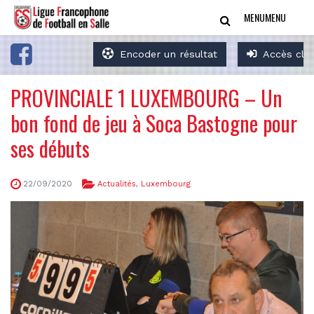
MENU
MENU
Encoder un résultat
Accès clu
PROVINCIALE 1 LUXEMBOURG – Un
bon fond de jeu à Soca Bastogne pour
ses débuts
22/09/2020
Actualités
,
Luxembourg