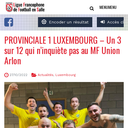
MENU
MENU
Encoder un résultat
Accès clu
PROVINCIALE 1 LUXEMBOURG – Un 3
sur 12 qui n’inquiète pas au MF Union
Arlon
27/10/2022
Actualités
,
Luxembourg