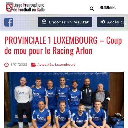
MENU
MENU
Encoder un résultat
Accès clu
PROVINCIALE 1 LUXEMBOURG – Coup
de mou pour le Racing Arlon
18/01/2022
Actualités
,
Luxembourg