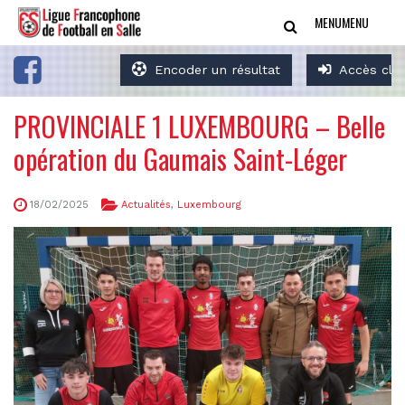
MENU
MENU
Encoder un résultat
Accès clu
PROVINCIALE 1 LUXEMBOURG – Belle
opération du Gaumais Saint-Léger
18/02/2025
Actualités
,
Luxembourg