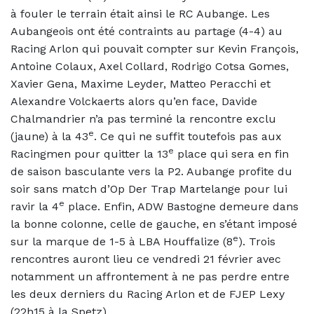
à fouler le terrain était ainsi le RC Aubange. Les
Aubangeois ont été contraints au partage (4-4) au
Racing Arlon qui pouvait compter sur Kevin François,
Antoine Colaux, Axel Collard, Rodrigo Cotsa Gomes,
Xavier Gena, Maxime Leyder, Matteo Peracchi et
Alexandre Volckaerts alors qu’en face, Davide
Chalmandrier n’a pas terminé la rencontre exclu
e
(jaune) à la 43
. Ce qui ne suffit toutefois pas aux
e
Racingmen pour quitter la 13
place qui sera en fin
de saison basculante vers la P2. Aubange profite du
soir sans match d’Op Der Trap Martelange pour lui
e
ravir la 4
place. Enfin, ADW Bastogne demeure dans
la bonne colonne, celle de gauche, en s’étant imposé
e
sur la marque de 1-5 à LBA Houffalize (8
). Trois
rencontres auront lieu ce vendredi 21 février avec
notamment un affrontement à ne pas perdre entre
les deux derniers du Racing Arlon et de FJEP Lexy
(22h15 à la Spetz).