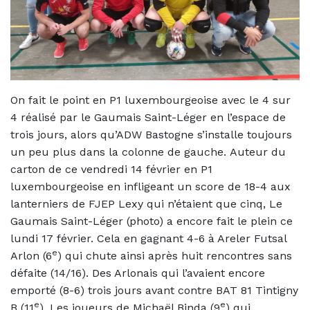
On fait le point en P1 luxembourgeoise avec le 4 sur
4 réalisé par le Gaumais Saint-Léger en l’espace de
trois jours, alors qu’ADW Bastogne s’installe toujours
un peu plus dans la colonne de gauche. Auteur du
carton de ce vendredi 14 février en P1
luxembourgeoise en infligeant un score de 18-4 aux
lanterniers de FJEP Lexy qui n’étaient que cinq, Le
Gaumais Saint-Léger (photo) a encore fait le plein ce
lundi 17 février. Cela en gagnant 4-6 à Areler Futsal
e
Arlon (6
) qui chute ainsi après huit rencontres sans
défaite (14/16). Des Arlonais qui l’avaient encore
emporté (8-6) trois jours avant contre BAT 81 Tintigny
e
e
B (11
). Les joueurs de Michaël Binda (9
) qui