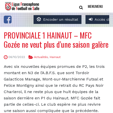
MENU
MENU
Encoder un résultat
Accès clu
PROVINCIALE 1 HAINAUT – MFC
Gozée ne veut plus d’une saison galère
06/10/2022
Actualités
,
Hainaut
Avec six nouvelles équipes promues de P2, les trois
montant en N3 de l’A.B.F.S. que sont Tordoir
Galacticos Manage, Mont-sur-Marchienne Futsal et
Felice Montigny ainsi que le retrait du RC Pays Noir
Charleroi, il ne reste plus que huit équipes de la
saison dernière en P1 du Hainaut. MFC Gozée fait
partie de celles-ci. Le club espère ne plus revivre
une saison aussi compliquée que la précédente.