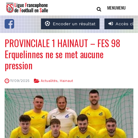
MENU
MENU
Encoder un résultat
Accès clu
PROVINCIALE 1 HAINAUT – FES 98
Erquelinnes ne se met aucune
pression
11/09/2025
Actualités
,
Hainaut