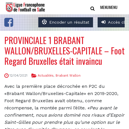
MENU
MENU
Encoder un résultat
Accès clu
PROVINCIALE 1 BRABANT
WALLON/BRUXELLES-CAPITALE – Foot
Regard Bruxelles était invaincu
12/04/2021
Actualités
,
Brabant Wallon
Avec la première place décrochée en P2C du
«Brabant Wallon/Bruxelles-Capitale» en 2019-2020,
Foot Regard Bruxelles avait obtenu, comme
récompense, la montée parmi l’élite.
«Peu avant le
confinement, nous avions dominé nos rivaux d’Espoir
Saint-Gilles pour prendre plus qu’une option sur le