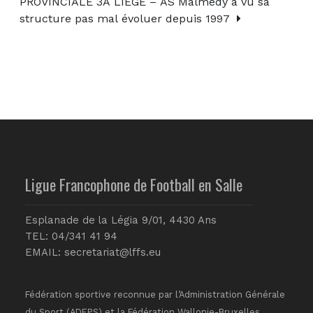
PROVINCIALE 3A LIÈGE – AS Malmedy a vu sa
structure pas mal évoluer depuis 1997
Ligue Francophone de Football en Salle
Esplanade de la Légia 9/01, 4430 Ans
TEL: 04/341 41 94
EMAIL:
secretariat@lffs.eu
Fédération sportive reconnue par l’Administration Générale
du Sport (ADEPS) et la Fédération Wallonie-Bruxelles