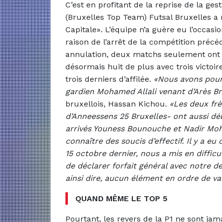
C’est en profitant de la reprise de la g
(Bruxelles Top Team) Futsal Bruxelles a 
Capitale». L’équipe n’a guère eu l’occas
raison de l’arrêt de la compétition préc
annulation, deux matchs seulement ont pu
désormais huit de plus avec trois victoire
trois derniers d’affilée.
«Nous avons pour
gardien Mohamed Allali venant d’Arès Br
bruxellois, Hassan Kichou.
«Les deux frè
d’Anneessens 25 Bruxelles- ont aussi d
arrivés Youness Bounouche et Nadir Mo
connaître des soucis d’effectif. Il y a eu
15 octobre dernier, nous a mis en difficu
de déclarer forfait général avec notre de
ainsi dire, aucun élément en ordre de va
QUAND MÊME LE TOP 5
Pourtant, les revers de la P1 ne sont ja