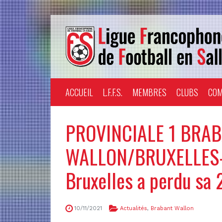
ACCUEIL
L.F.F.S.
MEMBRES
CLUBS
COM
PROVINCIALE 1 BRA
WALLON/BRUXELLES-C
Bruxelles a perdu sa 
10/11/2021
Actualités
,
Brabant Wallon