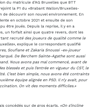
estion du matricule d’AG Bruxelles que BTT
rejoint la P1 du «Brabant Wallon/Bruxelles-
ion de découvrir son nouvel environnement. En
édente en octobre 2021 et ensuite de son
 être joués. Depuis la reprise, il y en a
s, un forfait ainsi que quatre revers, dont les
tant recruté des joueurs de qualité comme le
uxelles»
, explique le correspondant qualifié
res, Soufiane et Zakaria Snoussi -ex-joueur
ébarqué. De Berchem Sainte-Agathe sont aussi
hand. Nous avons pas mal commencé, avant de
 des blessés et puis l’entrée en vigueur du CST, le
lté. C’est bien simple, nous avons été contraints
uxième équipe alignée en P5D. Il n’y avait, pour
ccination. On vit des moments difficiles.»
mais concédés sur de gros écarts.
«On s’incline