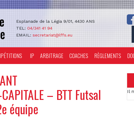
Esplanade de la Légia 9/01, 4430 ANS
TEL:
04/341 41 94
EMAIL:
secretariat@lffs.eu
PÉTITIONS
IP
ARBITRAGE
COACHES
RÈGLEMENTS
DO
BANT
APITALE – BTT Futsal
Il 
2e équipe