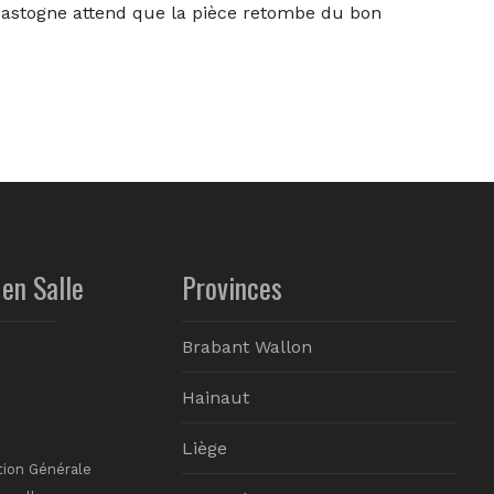
togne attend que la pièce retombe du bon
en Salle
Provinces
Brabant Wallon
Hainaut
Liège
tion Générale