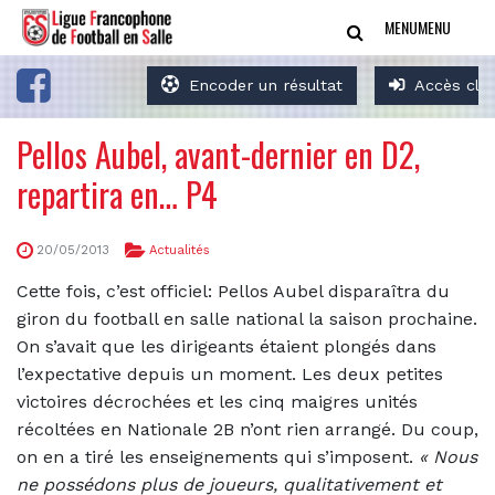
MENU
MENU
Encoder un résultat
Accès clu
Pellos Aubel, avant-dernier en D2,
repartira en… P4
20/05/2013
Actualités
Cette fois, c’est officiel: Pellos Au
b
el disparaîtra du
giron du football en salle national la saison prochaine.
On s’avait que les dirigeants étaient plongés dans
l’expectative depuis un moment. Les deux petites
victoires décrochées et les cinq mai
g
res unités
récoltées en Nationale 2
B
n’ont rien arrangé. Du coup,
on en a tiré les enseignements qui s’imposent.
«
Nous
ne possédons plus de joueurs, qualitativement et