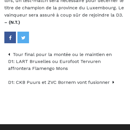
lors, un test-match sera nécessaire pour décerner le
titre de champion de la province du Luxembourg. Le
vainqueur sera assuré à coup sûr de rejoindre la D3.
– (N.T.)
Tour final pour la montée ou le maintien en
D1: LART Bruxelles ou Eurofoot Tervuren
affrontera Flamengo Mons
D1: CKB Puurs et ZVC Bornem vont fusionner