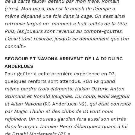
de la carte faute» détenu par mon frère, Romain
(rires). Mon papa, qui est le coach de l’équipe a
même dépanné une fois dans la cage. On s’est ainsi
retrouvé largué un
moment à huit unités de la tête.
Puis, les joueurs sont revenus au compte-gouttes.
L’écart s’est résorbé, jusqu’à ce dénouement que l’on
connaît.
»
SEGGOUR ET NAVONA ARRIVENT DE LA D2 DU RC
ANDERLUES
Pour goûter à cette première expérience en D3,
quelques renforts sont attendus.
«On va quand
même perdre trois éléments: Hakan Ozturk, Anton
Stumans et Ronald Beugnies. Du coup, Nabil Seggour
et Allan Navona
(RC Anderlues-N2)
, qui était convoité
par Magic Thulin et des clubs de D1 vont nous
rejoindre. Un nouveau gardien fera aussi son entrée
dans le noyau. Damien Henri débarquera quant à lui
de Drughi Morlanwelz (P1).»