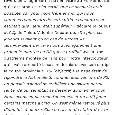
revers de Drughi Bernissart en visite au FC Flénu. Ce
qui s’est produit.
«On savait que ce scénario était
possible, car pour mon frère et moi qui nous
sommes rendus lors de cette ultime rencontre, on
estimait que Flénu était supérieur»
, déclare le joueur
et C.Q. de Thieu, Valentin Debauque.
«De plus, ses
joueurs savaient qu’en cas de succès, ils
termineraient derrière nous avec également une
probable montée en D3 qui se profilait.»
Voilà une
quatrième montée de rang pour notre interlocuteur,
qui avait remporté la saison dernière avec son équipe
la coupe provinciale.
«Si l’objectif, à la base était de
rejoindre la Nationale 3, comme nous venions de P2,
on pensait d’abord se stabiliser une saison parmi
l’élite. Ce qui semblait se dessiner au premier tour.
Nous avons eu pas mal d’absences et on a dû jouer
certains matchs à cinq. On s’est même retrouvé plus
d’une fois à quatre. Cela en raison du statut du «roi