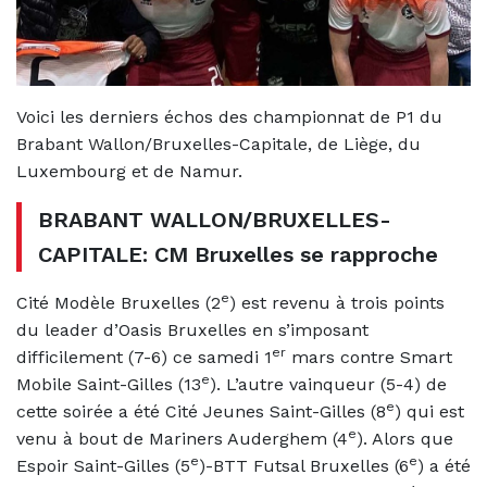
Voici les derniers échos des championnat de P1 du
Brabant Wallon/Bruxelles-Capitale, de Liège, du
Luxembourg et de Namur.
BRABANT WALLON/BRUXELLES-
CAPITALE: CM Bruxelles se rapproche
e
Cité Modèle Bruxelles (2
) est revenu à trois points
du leader d’Oasis Bruxelles en s’imposant
er
difficilement (7-6) ce samedi 1
mars contre Smart
e
Mobile Saint-Gilles (13
). L’autre vainqueur (5-4) de
e
cette soirée a été Cité Jeunes Saint-Gilles (8
) qui est
e
venu à bout de Mariners Auderghem (4
). Alors que
e
e
Espoir Saint-Gilles (5
)-BTT Futsal Bruxelles (6
) a été