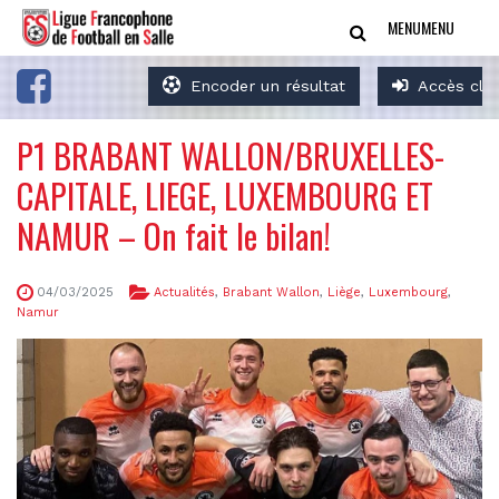
MENU
MENU
Encoder un résultat
Accès clu
P1 BRABANT WALLON/BRUXELLES-
CAPITALE, LIEGE, LUXEMBOURG ET
NAMUR – On fait le bilan!
04/03/2025
Actualités
,
Brabant Wallon
,
Liège
,
Luxembourg
,
Namur