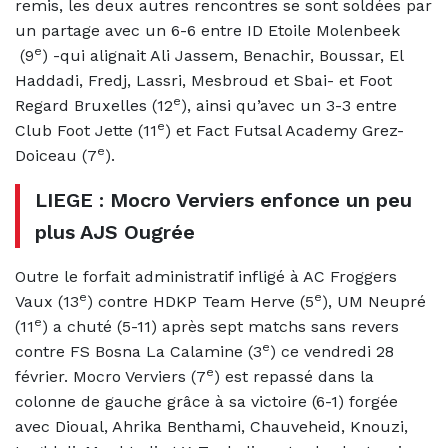
remis, les deux autres rencontres se sont soldées par
un partage avec un 6-6 entre ID Etoile Molenbeek
e
(9
) -qui alignait Ali Jassem, Benachir, Boussar, El
Haddadi, Fredj, Lassri, Mesbroud et Sbai- et Foot
e
Regard Bruxelles (12
), ainsi qu’avec un 3-3 entre
e
Club Foot Jette (11
) et Fact Futsal Academy Grez-
e
Doiceau (7
).
LIEGE : Mocro Verviers enfonce un peu
plus AJS Ougrée
Outre le forfait administratif infligé à AC Froggers
e
e
Vaux (13
) contre HDKP Team Herve (5
), UM Neupré
e
(11
) a chuté (5-11) après sept matchs sans revers
e
contre FS Bosna La Calamine (3
) ce vendredi 28
e
février. Mocro Verviers (7
) est repassé dans la
colonne de gauche grâce à sa victoire (6-1) forgée
avec Dioual, Ahrika Benthami, Chauveheid, Knouzi,