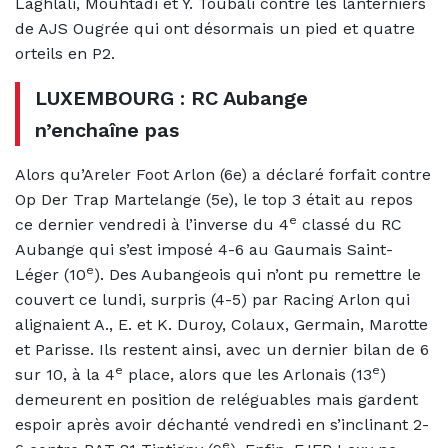
Laghlali, Mouhtadi et Y. Toubali contre les lanterniers
de AJS Ougrée qui ont désormais un pied et quatre
orteils en P2.
LUXEMBOURG : RC Aubange
n’enchaîne pas
Alors qu’Areler Foot Arlon (6e) a déclaré forfait contre
Op Der Trap Martelange (5e), le top 3 était au repos
e
ce dernier vendredi à l’inverse du 4
classé du RC
Aubange qui s’est imposé 4-6 au Gaumais Saint-
e
Léger (10
). Des Aubangeois qui n’ont pu remettre le
couvert ce lundi, surpris (4-5) par Racing Arlon qui
alignaient A., E. et K. Duroy, Colaux, Germain, Marotte
et Parisse. Ils restent ainsi, avec un dernier bilan de 6
e
e
sur 10, à la 4
place, alors que les Arlonais (13
)
demeurent en position de reléguables mais gardent
espoir après avoir déchanté vendredi en s’inclinant 2-
e