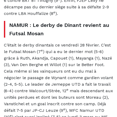
6 contre BAT 81 Tintigny (9
). Enfin, FJEP Lexy ne
décampe pas du dernier siège suite à sa défaite 2-9
e
contre LBA Houffalize (8
).
NAMUR : Le derby de Dinant revient au
Futsal Mosan
C’était le derby dinantais ce vendredi 28 février. C’est
e
le Futsal Mosan (7
) qui a eu le dernier mot (5-6)
grâce à Ruth, Akandja, Capouet (1), Mayanga (1), Nazé
(3), Van Den Berghe et Willot (1) sur le Better Foot.
Cela même si les vainqueurs ont eu du mal à
négocier le passage de Wynant comme gardien volant
(2-4, 5-5). Le leader de Jemeppe UTD a fait le travail
e
(6-4) contre Walcourt/Strée, 12
mais descendant aux
unités perdues et dont les buteurs sont Moreau (2),
Vanstichel et un goal inscrit contre son camp. Déjà
e
défait 7-5 par JP-CJ Leuze (9
), MFC Namur UTD
e
(10
) s’est aussi incliné (7-5) ce lundi 3 mars au MF