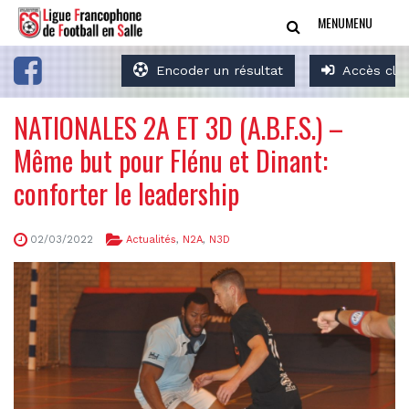
MENU
MENU
Encoder un résultat
Accès clu
NATIONALES 2A ET 3D (A.B.F.S.) –
Même but pour Flénu et Dinant:
conforter le leadership
02/03/2022
Actualités
,
N2A
,
N3D