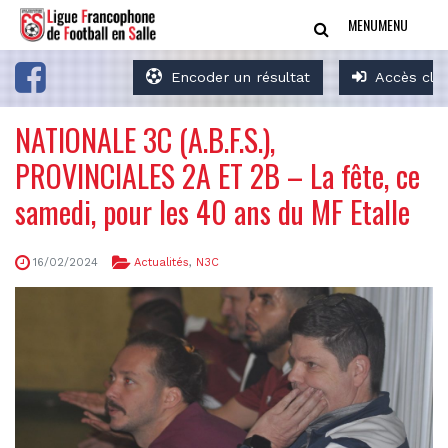
MENU
MENU
Encoder un résultat
Accès clu
NATIONALE 3C (A.B.F.S.),
PROVINCIALES 2A ET 2B – La fête, ce
samedi, pour les 40 ans du MF Etalle
16/02/2024
Actualités
,
N3C