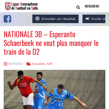
MENU
MENU
Encoder un résultat
Accès clu
NATIONALE 3B – Esperanto
Schaerbeek ne veut plus manquer le
train de la D2
26/11/2020
Actualités
,
N3B