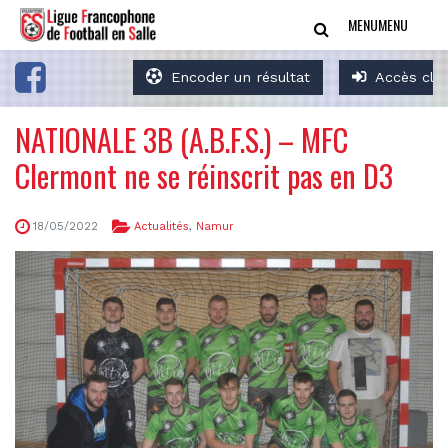
MENU
MENU
Encoder un résultat
Accès clu
NATIONALE 3B (A.B.F.S.) – MFC
Clermont ne se réinscrit pas en D3
18/05/2022
Actualités
,
Namur