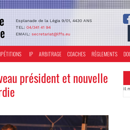
Esplanade de la Légia 9/01, 4430 ANS
TEL:
04/341 41 94
EMAIL:
secretariat@lffs.eu
PÉTITIONS
IP
ARBITRAGE
COACHES
RÈGLEMENTS
DO
au président et nouvelle
rdie
Il 