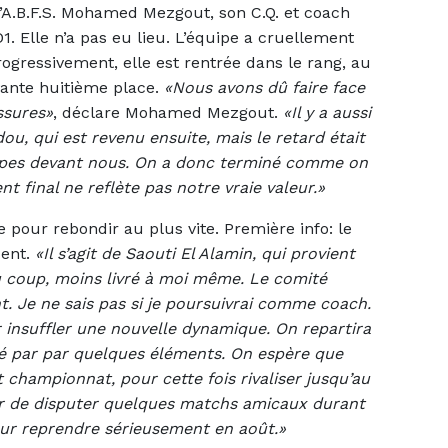
e l’A.B.F.S. Mohamed Mezgout, son C.Q. et coach
 Elle n’a pas eu lieu. L’équipe a cruellement
gressivement, elle est rentrée dans le rang, au
vante huitième place.
«Nous avons dû faire face
ssures»
, déclare Mohamed Mezgout.
«Il y a aussi
dou, qui est revenu ensuite, mais le retard était
quipes devant nous. On a donc terminé comme on
nt final ne reflète pas notre vraie valeur.»
 pour rebondir au plus vite. Première info: le
dent.
«Il s’agit de Saouti El Alamin, qui provient
 du coup, moins livré à moi même. Le comité
nt. Je ne sais pas si je poursuivrai comme coach.
 insuffler une nouvelle dynamique. On repartira
cé par par quelques éléments. On espère que
t championnat, pour cette fois rivaliser jusqu’au
er de disputer quelques matchs amicaux durant
pour reprendre sérieusement en août.»