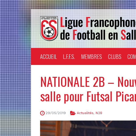
ACCUEIL
L.F.F.S.
MEMBRES
CLUBS
COM
NATIONALE 2B – Nouve
salle pour Futsal Pica
29/05/2019
Actualités
,
N2B