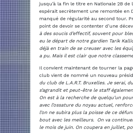
jusqu’à la fin le titre en Nationale 2B d
espérait secrètement une remontée en D1.
manqué de régularité au second tour. Pro
point de devoir se contenter d’une déce
à des soucis d’effectif, souvent pour ble
eu le départ de notre gardien Tarik Kalli
déjà en train de se creuser avec les é
a pu. Mais il est clair que notre classeme
Il convient maintenant de tourner la page
club vient de nommé un nouveau prési
du club de L.A.R.T. Bruxelles. Je serai,
s’agrandit et peut-être le staff égaleme
On est à la recherche de quelqu’un pour
avec l’ossature du noyau actuel, renfor
l’on ne subira plus la poisse de ce défun
bout avec les meilleurs. On va continu
le mois de juin. On coupera en juillet, 