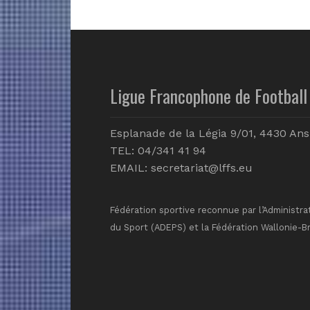
Ligue Francophone de Football 
Esplanade de la Légia 9/01, 4430 Ans
TEL: 04/341 41 94
EMAIL:
secretariat@lffs.eu
Fédération sportive reconnue par l’Administra
du Sport (ADEPS) et la Fédération Wallonie-B