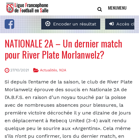
MENU
MENU
Encoder un résultat
Accès clu
NATIONALE 2A – Un dernier match
pour River Plate Morlanwelz?
27/10/2021
Actualités
,
N2A
Si depuis l’entame de la saison, le club de River Plate
Morlanwelz éprouve des soucis en Nationale 2A de
l’A.B.F.S. en raison d’un noyau touché par la poisse
avec de nombreuses absences pour blessures, la
première victoire décrochée il y une dizaine de jours
en déplacement à Rebecq United (3-4) avait rendu
quelque peu le sourire aux «Argentins». Cela même
s’ils n’ont pu confirmer, lors du dernier match, en