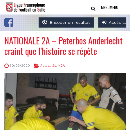
MENU
MENU
Encoder un résultat
Accès clu
NATIONALE 2A – Peterbos Anderlecht
craint que l’histoire se répète
30/03/2020
Actualités
,
N2A