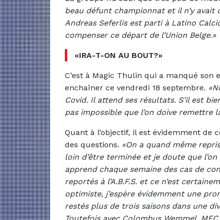
beau défunt championnat et il n’y avait
Andreas Seferlis est parti à Latino Cal
compenser ce départ de l’Union Belge.»
«IRA-T-ON AU BOUT?»
C’est à Magic Thulin qui a manqué son en
enchaîner ce vendredi 18 septembre.
«N
Covid. Il attend ses résultats. S’il est bie
pas impossible que l’on doive remettre la
Quant à l’objectif, il est évidemment de
des questions.
«On a quand même repris 
loin d’être terminée et je doute que l’o
apprend chaque semaine des cas de cont
reportés à l’A.B.F.S. et ce n’est certainem
optimiste, j’espère évidemment une pr
restés plus de trois saisons dans une div
Toutefois avec Colombus Wemmel, MFC R