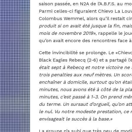
saison passée, en N2A de l’A.B.F.S. au m
Parmi celles-ci figuraient Chievo La Louv
Colombus Wemmel, alors qu’il restait c
produit si on avait été jusque la fin, m
mois de novembre 2019»
, rappelle le jo
qu’on avait encore des rencontres face à
Cette invincibilité se prolonge. Le «Chie
Black Eagles Rebecq (2-6) et a partagé l
était sept à Rebecq et notre victoire ne 
trois penalties aux neuf mètres. Un score
enchaîner à domicile, surtout qu’on éta
minutes, nous avons été à côté de la pla
minutes, c’est passé à 1-3. On prend m
du terme. Un sursaut d’orgueil, qu’on at
le nul. Vu notre modeste prestation, ce 
envisageait le succès à la base.»
La groupe n’a subi que très peu de modi