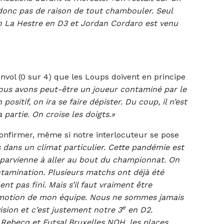
 donc pas de raison de tout chambouler. Seul
cio La Hestre en D3 et Jordan Cordaro est venu
vol (0 sur 4) que les Loups doivent en principe
ous avons peut-être un joueur contaminé par le
n positif, on ira se faire dépister. Du coup, il n’est
 partie. On croise les doigts.»
 confirmer, même si notre interlocuteur se pose
dans un climat particulier. Cette pandémie est
n parvienne à aller au bout du championnat. On
amination. Plusieurs matchs ont déjà été
ent pas fini. Mais s’il faut vraiment être
omotion de mon équipe. Nous ne sommes jamais
e
ision et c’est justement notre 3
en D2.
ebecq et Futsal Bruxelles NOH, les places