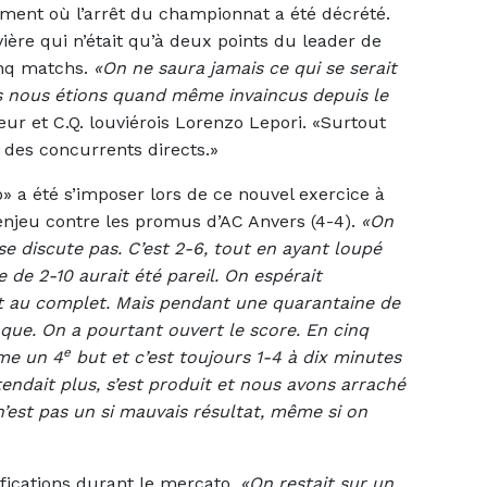
oment où l’arrêt du championnat a été décrété.
ière qui n’était qu’à deux points du leader de
inq matchs.
«On ne saura jamais ce qui se serait
ais nous étions quand même invaincus depuis le
ueur et C.Q. louviérois Lorenzo Lepori. «Surtout
 des concurrents directs.»
vo» a été s’imposer lors de ce nouvel exercice à
’enjeu contre les promus d’AC Anvers (4-4).
«On
se discute pas. C’est 2-6, tout en ayant loupé
 de 2-10 aurait été pareil. On espérait
it au complet. Mais pendant une quarantaine de
que. On a pourtant ouvert le score. En cinq
e
ême un 4
but et c’est toujours 1-4 à dix minutes
tendait plus, s’est produit et nous avons arraché
n’est pas un si mauvais résultat, même si on
fications durant le mercato.
«On restait sur un