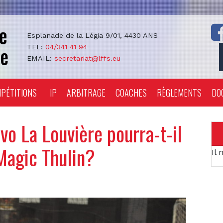
Esplanade de la Légia 9/01, 4430 ANS
TEL:
04/341 41 94
EMAIL:
secretariat@lffs.eu
PÉTITIONS
IP
ARBITRAGE
COACHES
RÈGLEMENTS
DO
o La Louvière pourra-t-il
Magic Thulin?
Il 