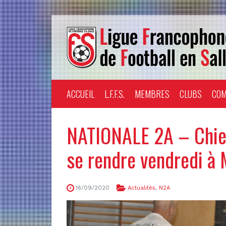
ACCUEIL
L.F.F.S.
MEMBRES
CLUBS
COM
NATIONALE 2A – Chiev
se rendre vendredi à 
16/09/2020
Actualités
,
N2A