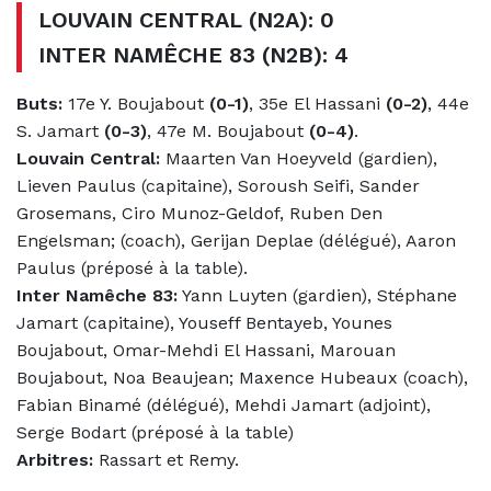
LOUVAIN CENTRAL (N2A): 0
INTER NAMÊCHE 83 (N2B): 4
Buts:
17e Y. Boujabout
(0-1)
, 35e El Hassani
(0-2)
, 44e
S. Jamart
(0-3)
, 47e M. Boujabout
(0-4)
.
Louvain Central:
Maarten Van Hoeyveld (gardien),
Lieven Paulus (capitaine), Soroush Seifi, Sander
Grosemans, Ciro Munoz-Geldof, Ruben Den
Engelsman; (coach), Gerijan Deplae (délégué), Aaron
Paulus (préposé à la table).
Inter Namêche 83:
Yann Luyten (gardien), Stéphane
Jamart (capitaine), Youseff Bentayeb, Younes
Boujabout, Omar-Mehdi El Hassani, Marouan
Boujabout, Noa Beaujean; Maxence Hubeaux (coach),
Fabian Binamé (délégué), Mehdi Jamart (adjoint),
Serge Bodart (préposé à la table)
Arbitres:
Rassart et Remy.