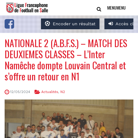
MENU
MENU
Encoder un résultat
Accès clu
NATIONALE 2 (A.B.F.S.) – MATCH DES
DEUXIEMES CLASSES – L’Inter
Namêche dompte Louvain Central et
s’offre un retour en N1
12/05/2024
Actualités
,
N2