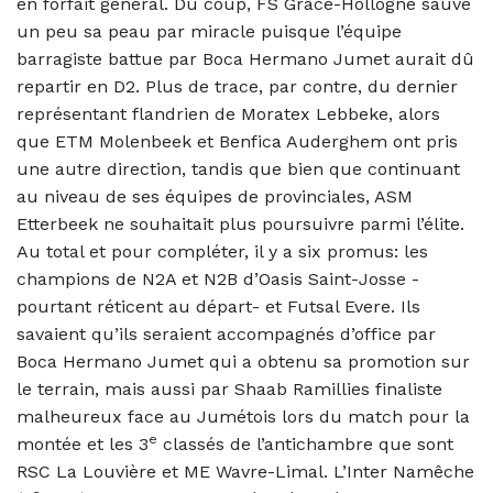
en forfait général. Du coup, FS Grâce-Hollogne sauve
un peu sa peau par miracle puisque l’équipe
barragiste battue par Boca Hermano Jumet aurait dû
repartir en D2. Plus de trace, par contre, du dernier
représentant flandrien de Moratex Lebbeke, alors
que ETM Molenbeek et Benfica Auderghem ont pris
une autre direction, tandis que bien que continuant
au niveau de ses équipes de provinciales, ASM
Etterbeek ne souhaitait plus poursuivre parmi l’élite.
Au total et pour compléter, il y a six promus: les
champions de N2A et N2B d’Oasis Saint-Josse -
pourtant réticent au départ- et Futsal Evere. Ils
savaient qu’ils seraient accompagnés d’office par
Boca Hermano Jumet qui a obtenu sa promotion sur
le terrain, mais aussi par Shaab Ramillies finaliste
malheureux face au Jumétois lors du match pour la
e
montée et les 3
classés de l’antichambre que sont
RSC La Louvière et ME Wavre-Limal. L’Inter Namêche