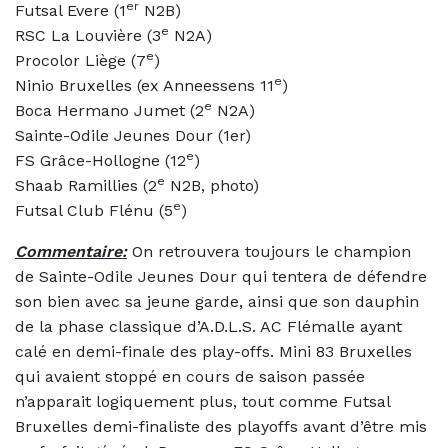
er
Futsal Evere (1
N2B)
e
RSC La Louvière (3
N2A)
e
Procolor Liège (7
)
e
Ninio Bruxelles (ex Anneessens 11
)
e
Boca Hermano Jumet (2
N2A)
Sainte-Odile Jeunes Dour (1er)
e
FS Grâce-Hollogne (12
)
e
Shaab Ramillies (2
N2B, photo)
e
Futsal Club Flénu (5
)
Commentaire:
On retrouvera toujours le champion
de Sainte-Odile Jeunes Dour qui tentera de défendre
son bien avec sa jeune garde, ainsi que son dauphin
de la phase classique d’A.D.L.S. AC Flémalle ayant
calé en demi-finale des play-offs. Mini 83 Bruxelles
qui avaient stoppé en cours de saison passée
n’apparait logiquement plus, tout comme Futsal
Bruxelles demi-finaliste des playoffs avant d’être mis