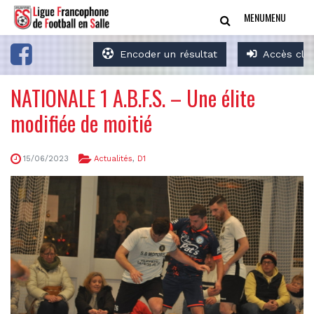
MENU
MENU
Encoder un résultat
Accès clu
NATIONALE 1 A.B.F.S. – Une élite
modifiée de moitié
15/06/2023
Actualités
,
D1